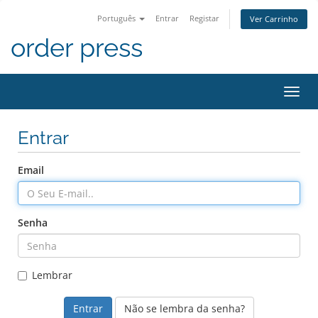
Português
Entrar
Registar
Ver Carrinho
order press
Alter
nave
Entrar
Email
Senha
Lembrar
Não se lembra da senha?