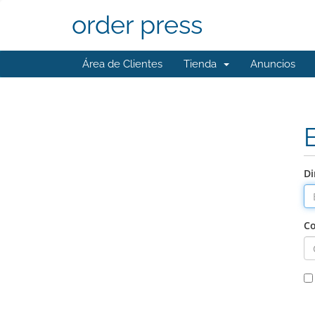
order press
Área de Clientes
Tienda
Anuncios
Di
Co