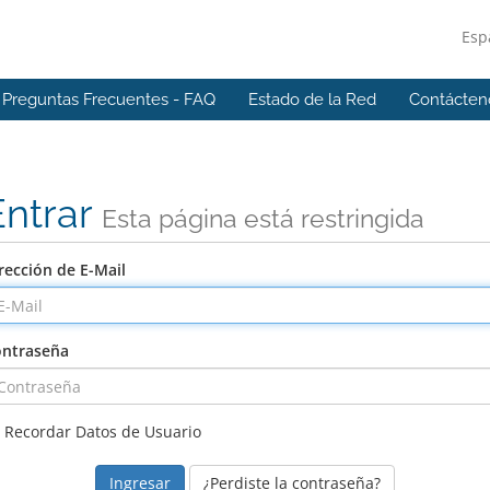
Esp
Preguntas Frecuentes - FAQ
Estado de la Red
Contácten
Entrar
Esta página está restringida
rección de E-Mail
ntraseña
Recordar Datos de Usuario
¿Perdiste la contraseña?