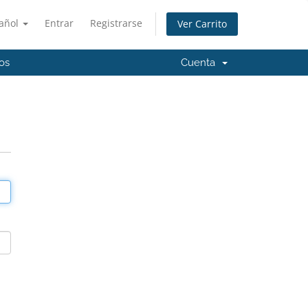
añol
Entrar
Registrarse
Ver Carrito
os
Cuenta