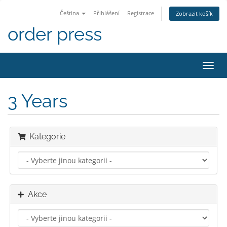
Čeština
Přihlášení
Registrace
Zobrazit košík
order press
Přep
navig
3 Years
Kategorie
Akce