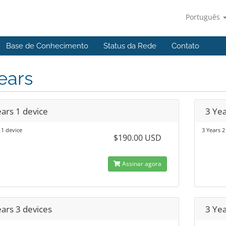
Português
Base de Conhecimento
Status da Rede
Contato
ears
ars 1 device
3 Yea
 1 device
3 Years 2
$190.00 USD
Assinar agora
ears 3 devices
3 Yea