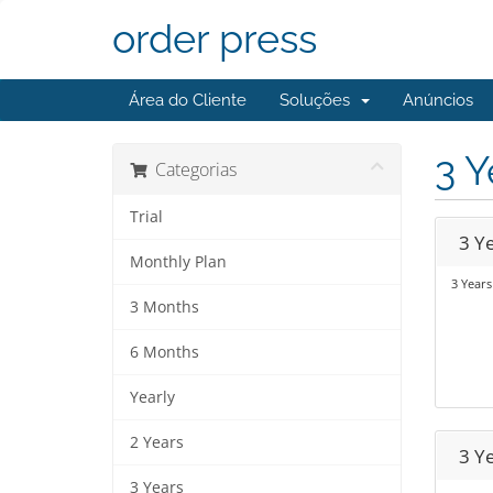
order press
Área do Cliente
Soluções
Anúncios
3 Y
Categorias
Trial
3 Ye
Monthly Plan
3 Years
3 Months
6 Months
Yearly
2 Years
3 Y
3 Years