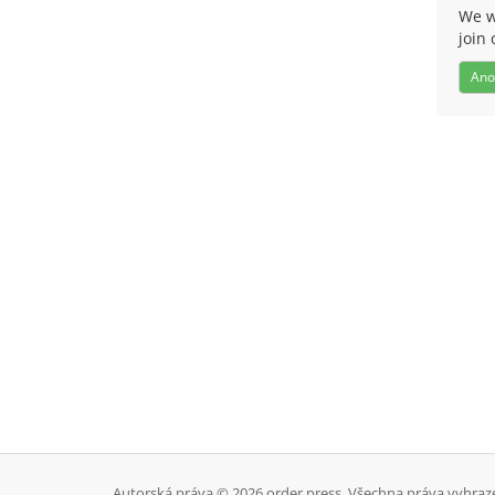
We w
join 
Ano
Autorská práva © 2026 order press. Všechna práva vyhraz