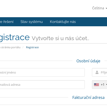
Čeština
e řešení
Stav systému
Kontaktujte nás
gistrace
Vytvořte si u nás účet..
stránka portálu
Registrace
Osobní údaje
+1
Fakturační adresa