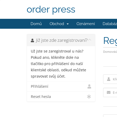
order press
Domů
Obchod
Oznámení
Databáz
Re
Již jste zde zaregistrovaní?
Už jste se zaregistroval u nás?
Domovská 
Pokud ano, klikněte dole na
tlačítko pro přihlášení do naší
klientské oblasti, odkud můžete
spravovat svůj účet.
Přihlášení
Reset hesla