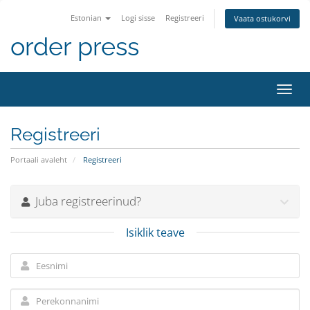
Estonian
Logi sisse
Registreeri
Vaata ostukorvi
order press
Lülit
navig
Registreeri
Portaali avaleht
Registreeri
Juba registreerinud?
Isiklik teave