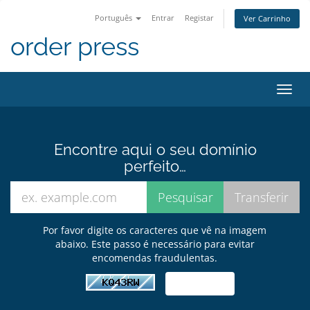
Português
Entrar
Registar
Ver Carrinho
order press
Alter
nave
Encontre aqui o seu domínio
perfeito…
Por favor digite os caracteres que vê na imagem
abaixo. Este passo é necessário para evitar
encomendas fraudulentas.