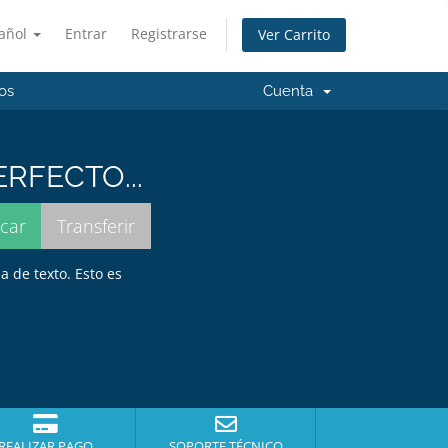
añol
Entrar
Registrarse
Ver Carrito
os
Cuenta
RFECTO...
a de texto. Esto es
REALIZAR PAGO
SOPORTE TÉCNICO