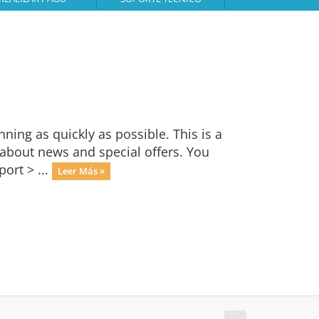
ng as quickly as possible. This is a
bout news and special offers. You
ort > ...
Leer Más »